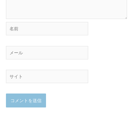
名
前
メ
ー
ル
サ
イ
ト