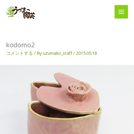
内
容
を
ス
キ
ッ
プ
kodomo2
コメントする
/ By
uzumako_staff
/
2015.05.18