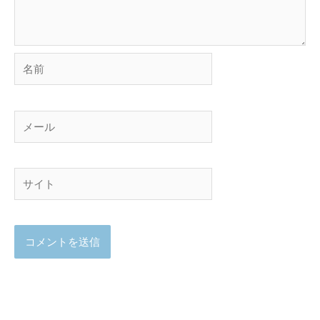
名
前
メ
ー
ル
サ
イ
ト