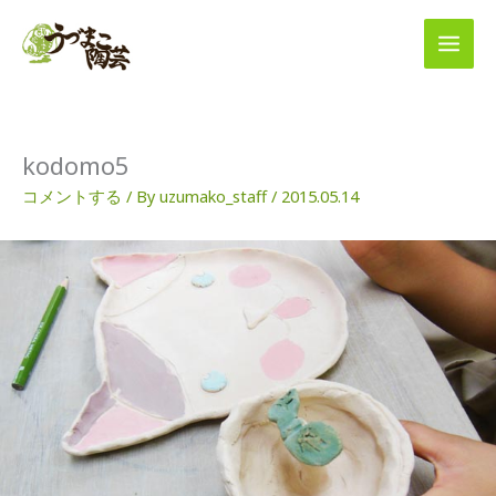
内
容
を
ス
キ
ッ
プ
kodomo5
コメントする
/ By
uzumako_staff
/
2015.05.14