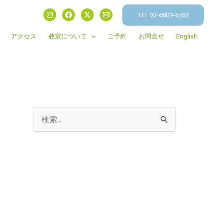
TEL 03-6809-6363
アクセス
教室について
ご予約
お問合せ
English
検
索
対
象
: