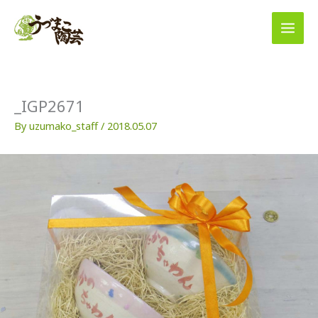
内
容
を
ス
キ
ッ
プ
_IGP2671
By
uzumako_staff
/
2018.05.07