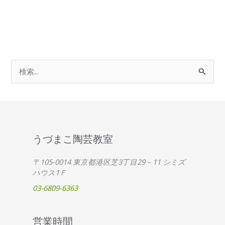
検
索
対
象
:
うづまこ陶芸教室
〒105-0014 東京都港区芝3丁目29－11 シミズ
ハウス1Ｆ
03-6809-6363
営業時間