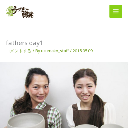
内
容
を
ス
キ
ッ
プ
fathers day1
コメントする
/ By
uzumako_staff
/
2015.05.09