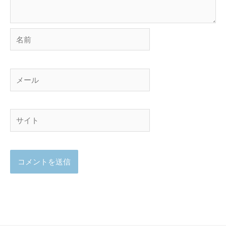
名
前
メ
ー
ル
サ
イ
ト