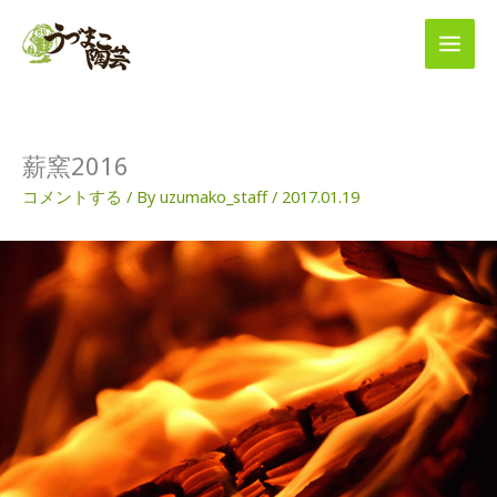
内
容
を
ス
キ
ッ
プ
薪窯2016
コメントする
/ By
uzumako_staff
/
2017.01.19