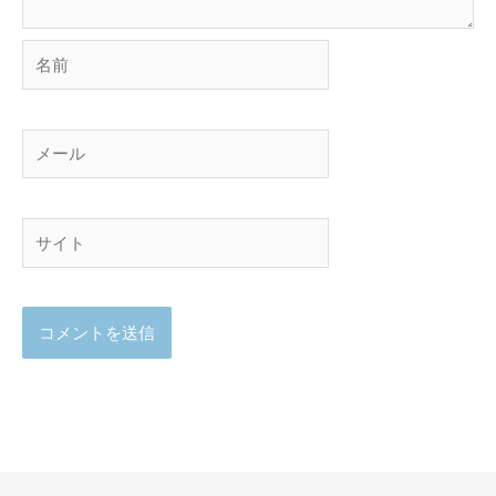
名
前
メ
ー
ル
サ
イ
ト