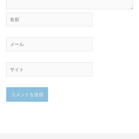
名
前
メ
ー
ル
サ
イ
ト