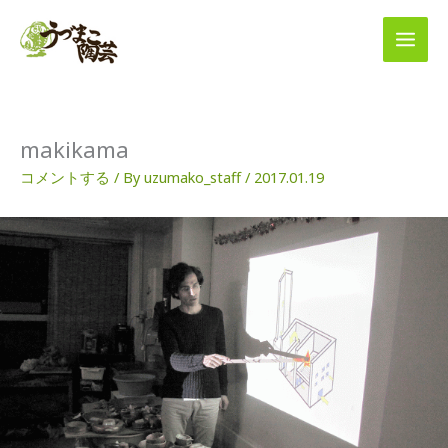
内
容
を
ス
キ
ッ
プ
makikama
コメントする
/ By
uzumako_staff
/
2017.01.19