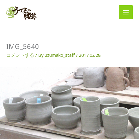
内
容
を
ス
キ
ッ
プ
IMG_5640
コメントする
/ By
uzumako_staff
/
2017.02.28