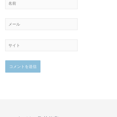
前
メ
ー
ル
サ
イ
ト