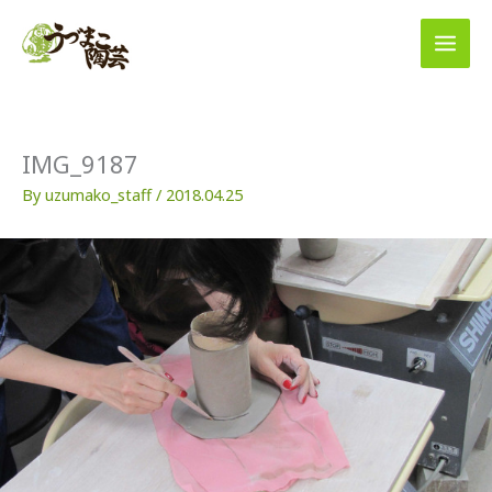
内
容
を
ス
キ
ッ
プ
IMG_9187
By
uzumako_staff
/
2018.04.25