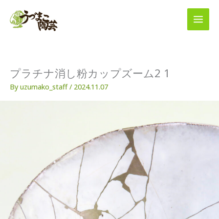
内
容
を
ス
キ
ッ
プ
プラチナ消し粉カップズーム2 1
By
uzumako_staff
/
2024.11.07