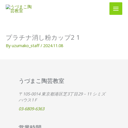
内
容
を
ス
キ
ッ
プラチナ消し粉カップ2 1
プ
By
uzumako_staff
/
2024.11.08
うづまこ陶芸教室
〒105-0014 東京都港区芝3丁目29－11 シミズ
ハウス1Ｆ
03-6809-6363
営業時間