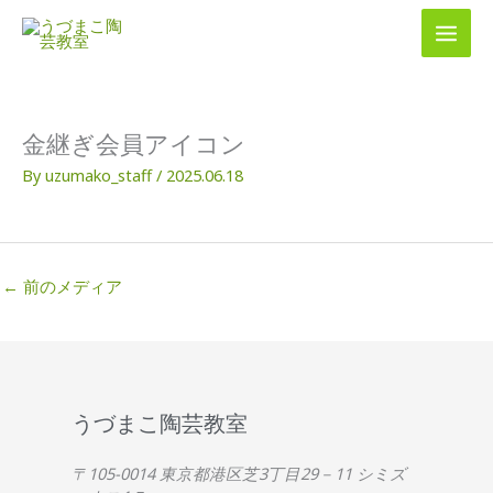
内
容
を
ス
キ
ッ
金継ぎ会員アイコン
プ
By
uzumako_staff
/
2025.06.18
←
前のメディア
うづまこ陶芸教室
〒105-0014 東京都港区芝3丁目29－11 シミズ