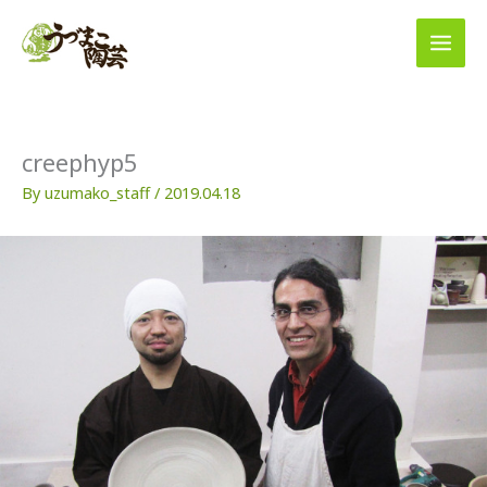
内
容
を
ス
キ
ッ
プ
creephyp5
By
uzumako_staff
/
2019.04.18