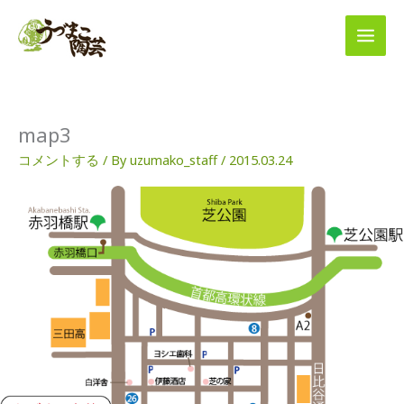
内
容
を
ス
キ
ッ
プ
map3
コメントする
/ By
uzumako_staff
/
2015.03.24