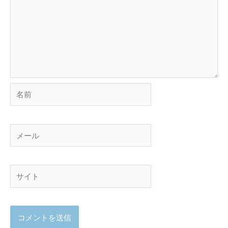
名
前
メ
ー
ル
サ
イ
ト