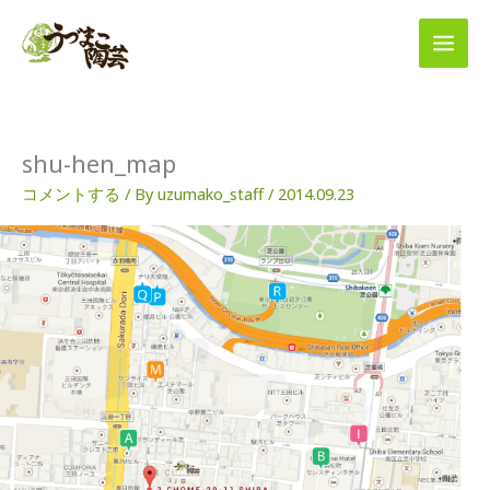
内
容
を
ス
キ
ッ
プ
shu-hen_map
コメントする
/ By
uzumako_staff
/
2014.09.23