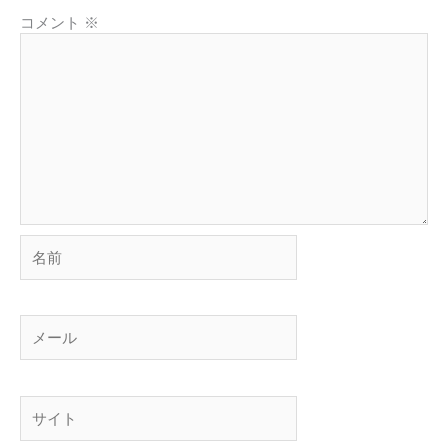
コメント
※
名
前
メ
ー
ル
サ
イ
ト