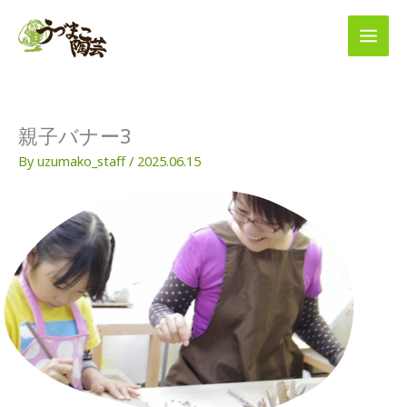
内
容
を
ス
キ
ッ
プ
親子バナー3
By
uzumako_staff
/
2025.06.15