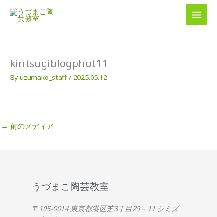
内
容
を
ス
キ
ッ
kintsugiblogphot11
プ
By
uzumako_staff
/
2025.05.12
←
前のメディア
うづまこ陶芸教室
〒105-0014 東京都港区芝3丁目29－11 シミズ