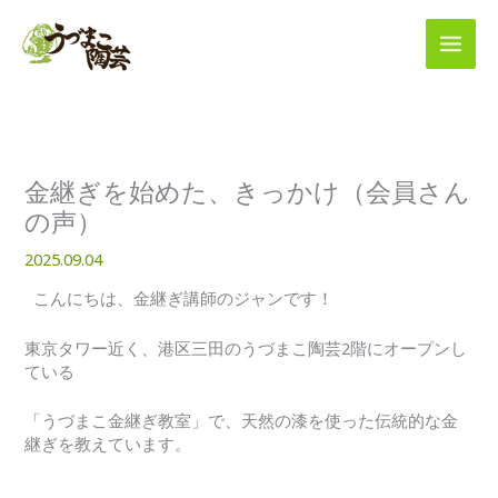
内
容
を
ス
キ
ッ
プ
金継ぎを始めた、きっかけ（会員さん
の声）
2025.09.04
こんにちは、金継ぎ講師のジャンです！
東京タワー近く、港区三田のうづまこ陶芸2階にオープンし
ている
「うづまこ金継ぎ教室」で、天然の漆を使った伝統的な金
継ぎを教えています。