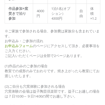
作品参加+窯
1泊1名(オプ
体
4000
自
焚きで泊り
ション）
積
円
由
参加
4300円
×1.2
※ご家族で参加される場合、参加費は家族分も含まれていま
す。
お申込み・ご参加の流れ
お申込みフォーム
のページにアクセスして頂き、必要事項を
ご入力ください。
ご記入いただくページは全部で2ページあります。
(1)作品のみのご参加の場合
教室での成形のみでおわりです。焼き上がったら教室にてお
渡しいたします。
(2)ご自分も穴窯体験に参加される場合
穴窯体験の会場は益子陶芸倶楽部です。益子にお越しの場合
は７日10:00～９日14:00の間でお越し下さい。