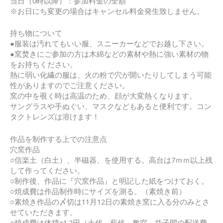
当日（0時以降）：参加料金の全額
※お日にち変更の場合はキャンセル料金発生致しません。
持ち物について
●服装は汚れてもいい服、スニーカーなどでお越し下さい。
●窯焚きにご参加の方は木綿などの素材や熱に強い素材の物
をお持ちください。
熱に弱い化繊の服は、火の粉で穴が開いたりしてしまう可能
性がありますのでご注意ください。
窯の中を覗く時は高温のため、顔が大変熱くなります。
サングラスや手ぬぐい、マスクなどもあると便利です。コン
タクトレンズは溶けます！
作品を制作する上での注意点
穴窯作品
○信楽土（白土）、半磁器、を使用する。高台は7ｍｍ以上残
して作ってください。
○制作後、作品に『穴窯作品』と明記した紙をつけておく。
○焼成費は作品制作時にサイズを測る。（素焼き前）
○素焼き作品の〆切は11月12日の素焼き窯に入る分のみとさ
せていただきます。
○焼成費は体積×1.2円（土代、薪代、教室－益子間の配送費