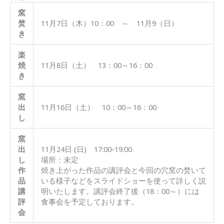
窯
焚
11月7日（木）10：00 ～ 11月9（日）
き
楽
焼
11月8日（土） 13：00～16：00
き
窯
出
11月16日（土） 10：00～16：00
し
窯
出
11月24日 (日) 17:00-19:00
し
場所：未定
作
焼き上がった作品の講評会と今回の穴窯の焚いて
品
いる様子などをスライドショーを使って詳しく説
講
明いたします。講評会終了後（18：00～）には
評
食事会を予定しております。
会