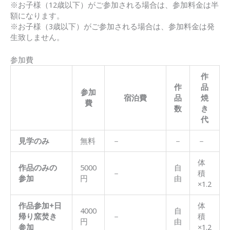
※お子様（12歳以下）がご参加される場合は、参加料金は半
額になります。
※お子様（3歳以下）がご参加される場合は、参加料金は発
生致しません。
参加費
作
作
品
参加
宿泊費
品
焼
費
数
き
代
見学のみ
無料
－
－
－
体
作品のみの
5000
自
－
積
参加
円
由
×1.2
作品参加+日
体
4000
自
帰り窯焚き
－
積
円
由
参加
×1.2