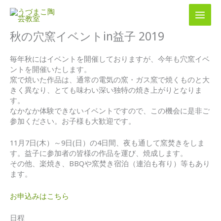
内
容
を
秋の穴窯イベントin益子 2019
ス
キ
ッ
毎年秋にはイベントを開催しておりますが、今年も穴窯イベ
プ
ントを開催いたします。
窯で焼いた作品は、通常の電気の窯・ガス窯で焼くものと大
きく異なり、とても味わい深い独特の焼き上がりとなりま
す。
なかなか体験できないイベントですので、この機会に是非ご
参加ください。お子様も大歓迎です。
11月7日(木）～9日(日）の4日間、夜も通して窯焚きをしま
す。益子に参加者の皆様の作品を運び、焼成します。
その他、楽焼き、BBQや窯焚き宿泊（連泊も有り）等もあり
ます。
お申込みはこちら
日程