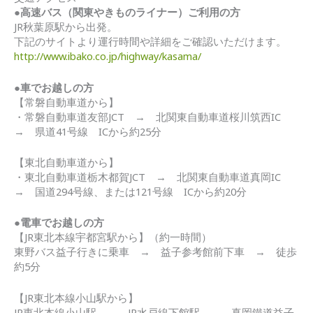
●高速バス（関東やきものライナー）ご利用の方
JR秋葉原駅から出発。
下記のサイトより運行時間や詳細をご確認いただけます。
http://www.ibako.co.jp/highway/kasama/
●車でお越しの方
【常磐自動車道から】
・常磐自動車道友部JCT → 北関東自動車道桜川筑西IC
→ 県道41号線 ICから約25分
【東北自動車道から】
・東北自動車道栃木都賀JCT → 北関東自動車道真岡IC
→ 国道294号線、または121号線 ICから約20分
●電車でお越しの方
【JR東北本線宇都宮駅から】（約一時間）
東野バス益子行きに乗車 → 益子参考館前下車 → 徒歩
約5分
【JR東北本線小山駅から】
JR東北本線小山駅 → JR水戸線下館駅 → 真岡鐵道益子