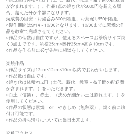
が含まれます。）。作品1点の焼き代が5000円を超える場
合、超えた分が半額になります。
焼成費の目安：お湯呑み800円程度、お茶碗1,650円程度
○製作期間は9/14～10/30となります。10/30までに素焼の作
品を教室で完成させてください。
○作品の個数は自由ですが、使えるスペースお茶碗サイズ焼
く3点までです。約横25cm×奥行25cm×高さ10cmです。
○作品を作る前に必ず先生に相談をしてください。
楽焼作品
○作品サイズは12cm×12cm×10cm以内でおねがいします。
○作品数は自由です。
○焼き代は体積×1.2円（土代、薪代、教室－益子間の配送費
が含まれます。）をいただきます。
○白土（信楽）、赤土、（決めが細かい土は割れます。）を
使用してください。
○作品の状態は素焼 or やきしめ（無釉薬）、焼く前に絵
付け可能です。
○作品の持ち帰りについては当日出来ます。
交通アクセス