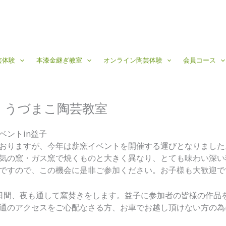
芸体験
本漆金継ぎ教室
オンライン陶芸体験
会員コース
6、うづまこ陶芸教室
ベントin益子
おりますが、今年は薪窯イベントを開催する運びとなりました
気の窯・ガス窯で焼くものと大きく異なり、とても味わい深い
ですので、この機会に是非ご参加ください。お子様も大歓迎で
）の4日間、夜も通して窯焚きをします。益子に参加者の皆様の作
通のアクセスをご心配なさる方、お車でお越し頂けない方の為に