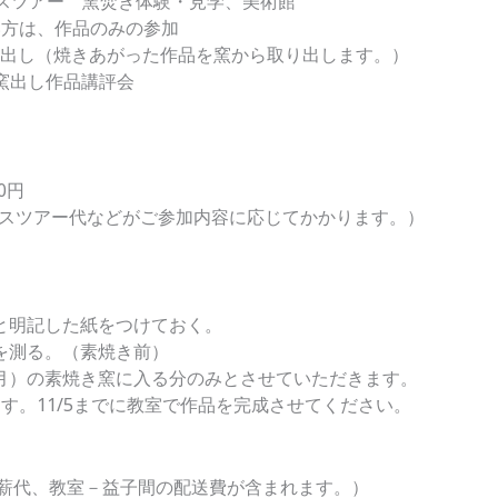
りバスツアー 窯焚き体験・見学、美術館
い方は、作品のみの参加
00～窯出し（焼きあがった作品を窯から取り出します。）
0～窯出し作品講評会
0円
スツアー代などがご参加内容に応じてかかります。）
と明記した紙をつけておく。
を測る。（素焼き前）
(月）の素焼き窯に入る分のみとさせていただきます。
ります。11/5までに教室で作品を完成させてください。
代、薪代、教室－益子間の配送費が含まれます。）