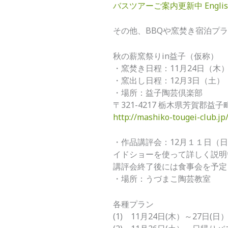
バスツアーご案内更新中
Engli
その他、BBQや窯焚き宿泊プ
秋の薪窯祭りin益子（仮称）
・窯焚き日程：11月24日（木）～
・窯出し日程：12月3日（土） 
・場所：益子陶芸倶楽部
〒321-4217 栃木県芳賀郡益子町
http://mashiko-tougei-club.jp
・作品講評会：12月１１日（
イドショーを使って詳しく説明
講評会終了後には食事会を予定
・場所：うづまこ陶芸教室
各種プラン
(1) 11月24日(木）～27