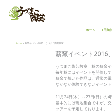
内
容
を
ス
キ
ホーム
1日陶
ッ
プ
ホーム
薪窯イベント2016、うづまこ陶芸教室
薪窯イベント201
うづまこ陶芸教室 秋の薪窯イ
毎年秋にはイベントを開催して
薪窯で焼いた作品は、通常の電
なかなか体験できないイベント
11月24日(木）～27日(日
基本的には現地集合ですが、交
ツアーを予定しております。