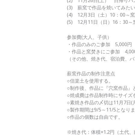
(2) 11月26日(土） 日帰
(3) 薪窯で作品を焼いてみた
(4) 12月3日（土）10：
(5) 12月11日（日）16：3
参加費(大人、子供）
・作品のみのご参加 5,000円
・作品と窯焚きにご参加 4,00
（その他、焼き代、宿泊費、バ
薪窯作品の制作注意点
○信楽土を使用する。
○制作後、作品に『穴窯作品』
○焼成費は作品制作時にサイズ
○素焼き作品の〆切は11月7日
○製作期間は9/5～11/5とな
○作品の個数は自由です。
※焼き代：体積×1.2円（土