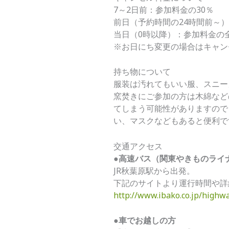
7～2日前：参加料金の30％
前日（予約時間の24時間前～）
当日（0時以降）：参加料金の
※お日にち変更の場合はキャン
持ち物について
服装は汚れてもいい服、スニー
窯焚きにご参加の方は木綿など
てしまう可能性がありますので
い、マスクなどもあると便利で
交通アクセス
●高速バス（関東やきものライ
JR秋葉原駅から出発。
下記のサイトより運行時間や詳
http://www.ibako.co.jp/high
●車でお越しの方