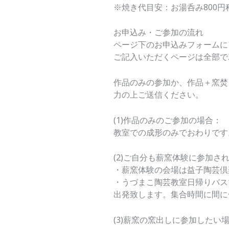
※焼き代目安：お湯呑み800円程
お申込み・ご参加の流れ
ページ下のお申込みフォームに
ご記入いただくページは全部で
作品のみの参加か、作品＋窯焚
力の上ご送信ください。
(1)作品のみのご参加の場合：
教室での成形のみでおわりです
(2)ご自分も薪窯体験に参加さ
・薪窯体験の会場は益子陶芸倶楽部
・うづまこ陶芸教室日帰りバス
出発致します。集合時間に間に
(3)薪窯の窯出しに参加したい場