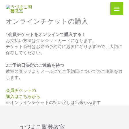
内
容
を
オンラインチケットの購入
ス
キ
ッ
1
会員チケットをオンラインで購入する！
プ
お支払い方法はクレジットカードになります。
チケット番号はお席の予約時に必要になりますので、大切に
保存してください。
2
ご予約日決定のご連絡を待つ
教室スタッフよりメールにてご予約日についてのご連絡を致
します。
会員チケットの
購入はこちらから
※オンラインチケットの払い戻しは出来かねます
うづまこ陶芸教室