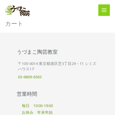
内
容
を
ス
カート
キ
ッ
プ
うづまこ陶芸教室
〒105-0014 東京都港区芝3丁目29－11 シミズ
ハウス1Ｆ
03-6809-6363
営業時間
毎日 10:00-19:00
お休み 年末年始