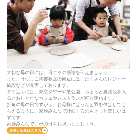
大切な母の日には、日ごろの感謝を伝えましょう！
また、うづまこ陶芸教室の周辺には、たくさんのレジャー
施設などが充実しております。
すぐ近くには、東京タワーや芝公園、ちょっと裏路地を入
るとおしゃれなカフェやレストランが軒を連ねます。
折角の母の日ですがら、お母様にはうんと羽を伸ばしても
らえるように、家族みんなで計画するのもきっと楽しいは
ずです!
家族みんなで、母の日をお祝いしましょう。