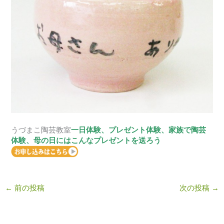
うづまこ陶芸教室
一日体験
、
プレゼント体験
、
家族で陶芸
体験
、
母の日にはこんなプレゼントを送ろう
←
前の投稿
次の投稿
→