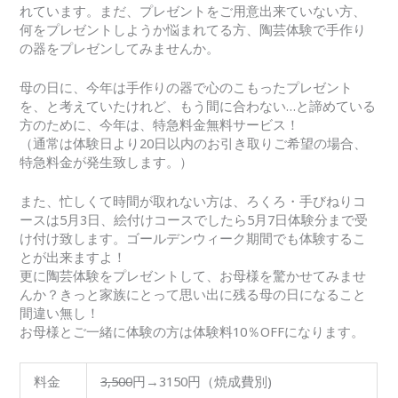
れています。まだ、プレゼントをご用意出来ていない方、
何をプレゼントしようか悩まれてる方、陶芸体験で手作り
の器をプレゼンしてみませんか。
母の日に、今年は手作りの器で心のこもったプレゼント
を、と考えていたけれど、もう間に合わない…と諦めている
方のために、今年は、特急料金無料サービス！
（通常は体験日より20日以内のお引き取りご希望の場合、
特急料金が発生致します。）
また、忙しくて時間が取れない方は、ろくろ・手びねりコ
ースは5月3日、絵付けコースでしたら5月7日体験分まで受
け付け致します。ゴールデンウィーク期間でも体験するこ
とが出来ますよ！
更に陶芸体験をプレゼントして、お母様を驚かせてみませ
んか？きっと家族にとって思い出に残る母の日になること
間違い無し！
お母様とご一緒に体験の方は体験料10％OFFになります。
料金
3,500
円→3150円（焼成費別)