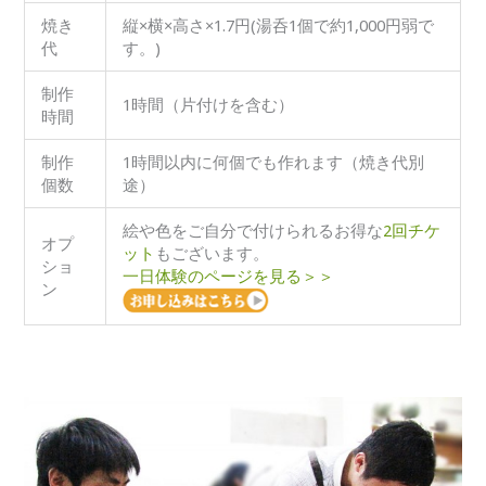
焼き
縦×横×高さ×1.7円(湯呑1個で約1,000円弱で
代
す。)
制作
1時間（片付けを含む）
時間
制作
1時間以内に何個でも作れます（焼き代別
個数
途）
絵や色をご自分で付けられるお得な
2回チケ
オプ
ット
もございます。
ショ
一日体験のページを見る＞＞
ン