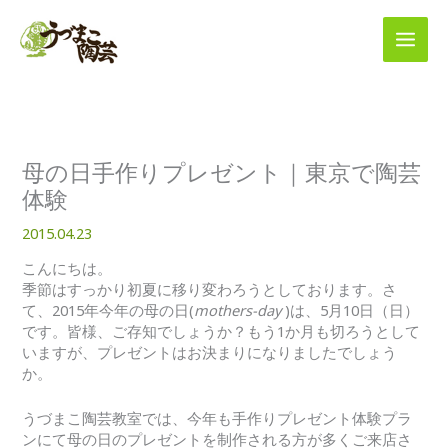
内
容
を
ス
キ
ッ
プ
母の日手作りプレゼント｜東京で陶芸
体験
2015.04.23
こんにちは。
季節はすっかり初夏に移り変わろうとしております。さ
て、2015年今年の母の日(
mothers-day
)は、5月10日（日）
です。皆様、ご存知でしょうか？もう1か月も切ろうとして
いますが、プレゼントはお決まりになりましたでしょう
か。
うづまこ陶芸教室では、今年も手作りプレゼント体験プラ
ンにて母の日のプレゼントを制作される方が多くご来店さ