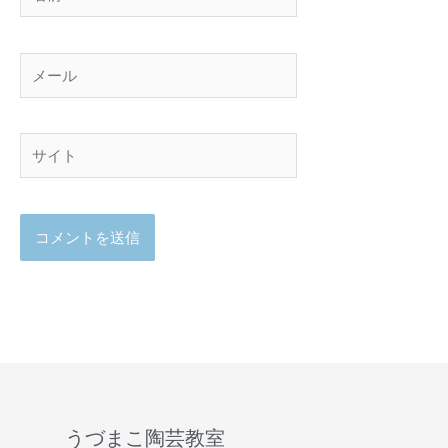
前
メ
ー
ル
サ
イ
ト
うづまこ陶芸教室