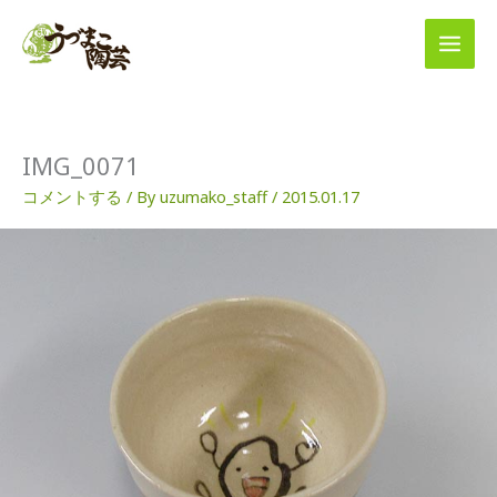
内
容
を
ス
キ
ッ
プ
IMG_0071
コメントする
/ By
uzumako_staff
/
2015.01.17