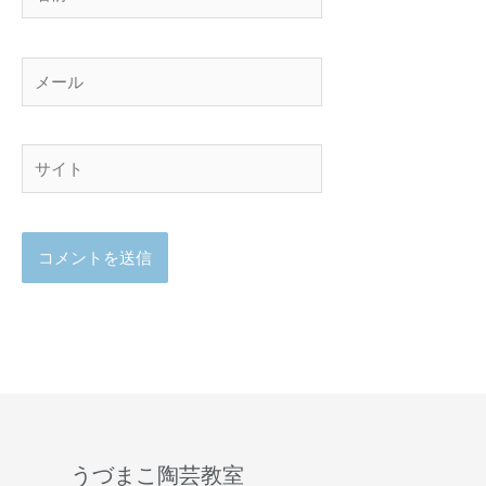
前
メ
ー
ル
サ
イ
ト
うづまこ陶芸教室