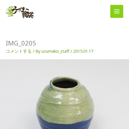
内
容
を
ス
キ
ッ
プ
IMG_0205
コメントする
/ By
uzumako_staff
/
2015.01.17