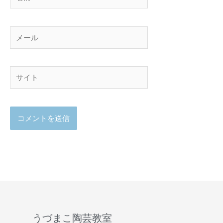
前
メ
ー
ル
サ
イ
ト
うづまこ陶芸教室