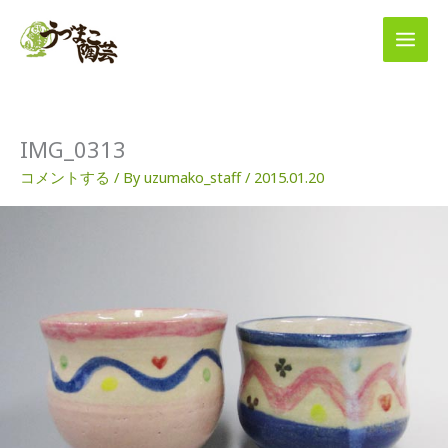
内
容
を
ス
キ
ッ
プ
IMG_0313
コメントする
/ By
uzumako_staff
/
2015.01.20