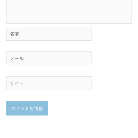
名
前
メ
ー
ル
サ
イ
ト