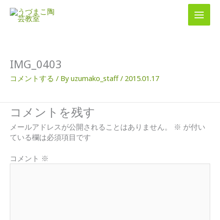
内
容
を
ス
キ
ッ
IMG_0403
プ
コメントする
/ By
uzumako_staff
/
2015.01.17
コメントを残す
メールアドレスが公開されることはありません。
※
が付い
ている欄は必須項目です
コメント
※