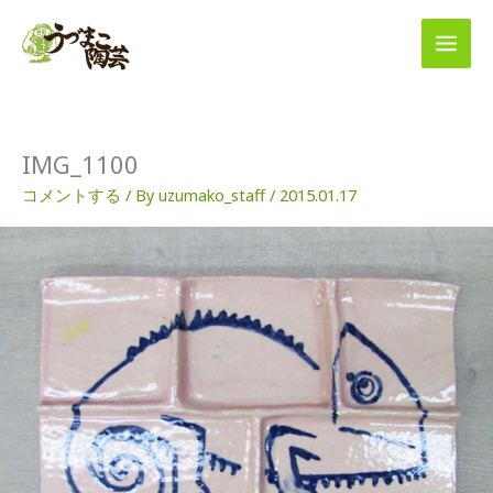
内
容
を
ス
キ
ッ
プ
IMG_1100
コメントする
/ By
uzumako_staff
/
2015.01.17