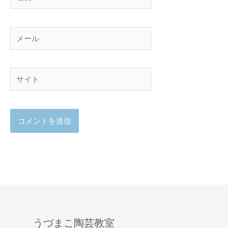
前
メ
ー
ル
サ
イ
ト
うづまこ陶芸教室