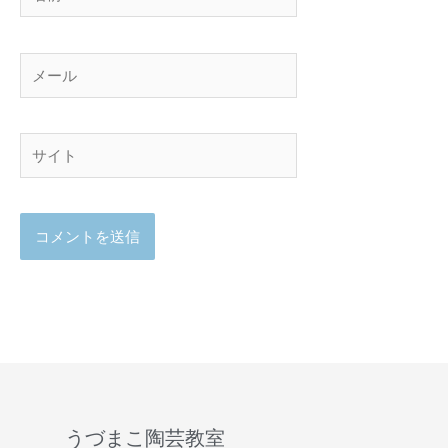
前
メ
ー
ル
サ
イ
ト
うづまこ陶芸教室