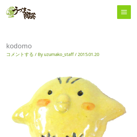
内
容
を
ス
キ
ッ
プ
kodomo
コメントする
/ By
uzumako_staff
/
2015.01.20