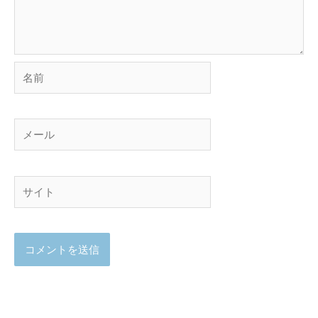
名
前
メ
ー
ル
サ
イ
ト