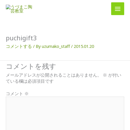
内
容
を
ス
キ
ッ
puchigift3
プ
コメントする
/ By
uzumako_staff
/
2015.01.20
コメントを残す
メールアドレスが公開されることはありません。
※
が付い
ている欄は必須項目です
コメント
※