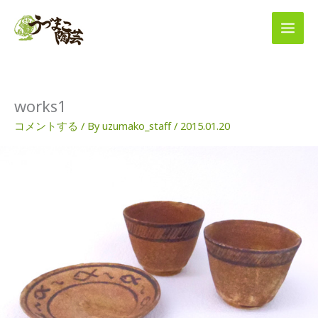
内
容
を
ス
キ
ッ
プ
works1
コメントする
/ By
uzumako_staff
/
2015.01.20