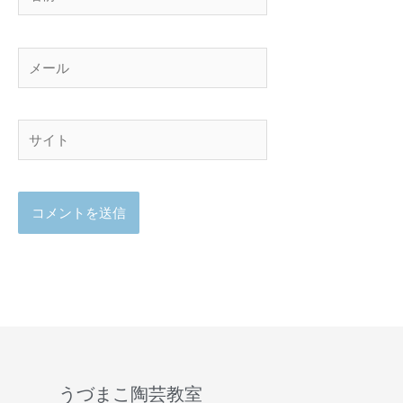
前
メ
ー
ル
サ
イ
ト
うづまこ陶芸教室