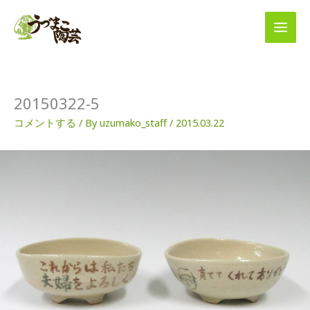
内
容
を
ス
キ
ッ
プ
20150322-5
コメントする
/ By
uzumako_staff
/
2015.03.22