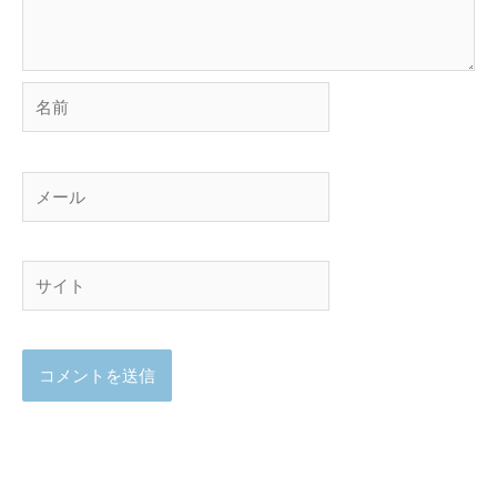
名
前
メ
ー
ル
サ
イ
ト