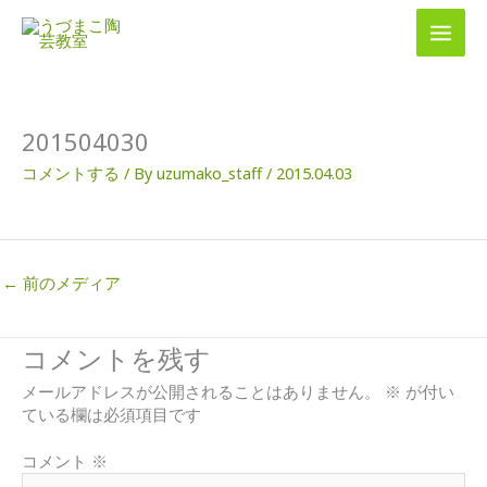
内
容
を
ス
キ
ッ
201504030
プ
コメントする
/ By
uzumako_staff
/
2015.04.03
←
前のメディア
コメントを残す
メールアドレスが公開されることはありません。
※
が付い
ている欄は必須項目です
コメント
※