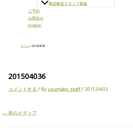
陶芸教室スタッフ募集
ご予約
お問合せ
English
ホーム
201504036
201504036
コメントする
/ By
uzumako_staff
/
2015.04.03
←
前のメディア