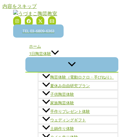
内容をスキップ
TEL 03-6809-6363
ホーム
1日陶芸体験
陶芸体験（電動ロクロ・手びねり）
夏休み自由研究プラン
子供陶芸体験
家族陶芸体験
手作りプレゼント体験
ウェディングギフト
土鍋作り体験