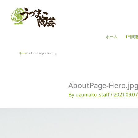
内
容
を
ス
キ
ホーム
1日陶
ッ
プ
ホーム
AboutPage-Hero.jpg
AboutPage-Hero.jp
By
uzumako_staff
/
2021.09.07