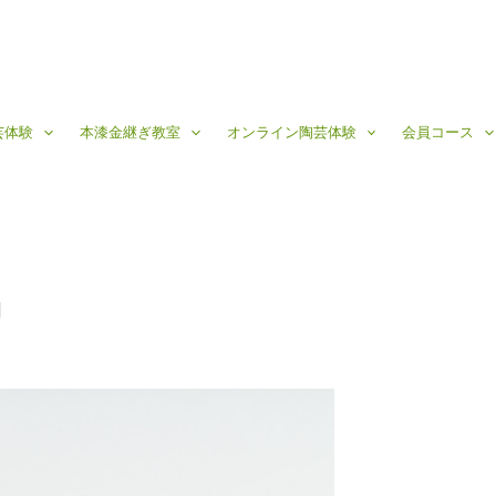
芸体験
本漆金継ぎ教室
オンライン陶芸体験
会員コース
g