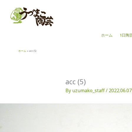
内
容
を
ス
キ
ホーム
1日陶
ッ
プ
ホーム
acc (5)
acc (5)
By
uzumako_staff
/
2022.06.07