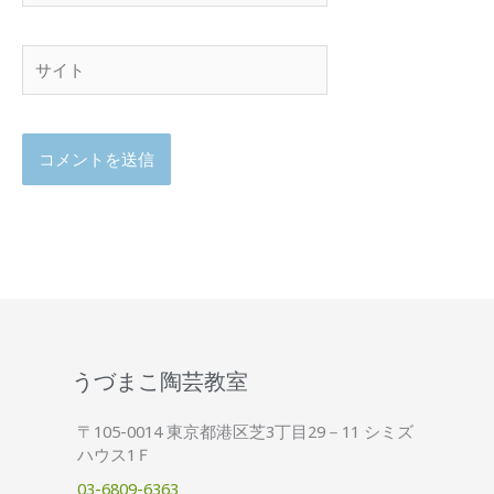
ル
サ
イ
ト
うづまこ陶芸教室
〒105-0014 東京都港区芝3丁目29－11 シミズ
ハウス1Ｆ
03-6809-6363