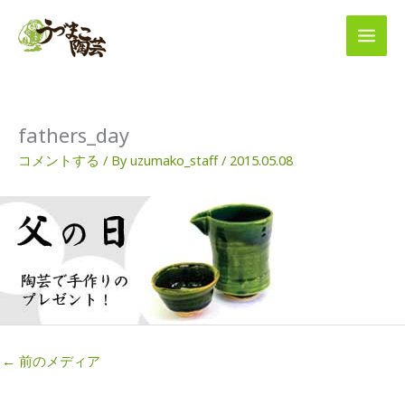
内
容
を
ス
キ
ッ
プ
fathers_day
コメントする
/ By
uzumako_staff
/
2015.05.08
←
前のメディア