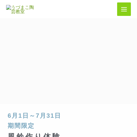
内
容
を
ス
キ
ッ
プ
6月1日～7月31日
期間限定
風鈴作り体験