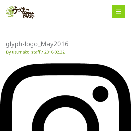
内
容
を
ス
キ
ッ
プ
glyph-logo_May2016
By
uzumako_staff
/
2018.02.22