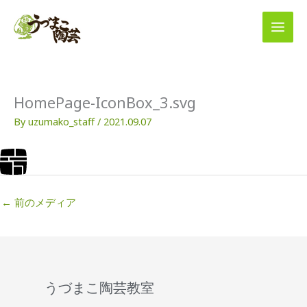
内
容
を
ス
キ
ッ
プ
HomePage-IconBox_3.svg
By
uzumako_staff
/
2021.09.07
←
前のメディア
うづまこ陶芸教室