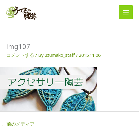
内
容
を
ス
キ
ッ
プ
img107
コメントする
/ By
uzumako_staff
/
2015.11.06
←
前のメディア