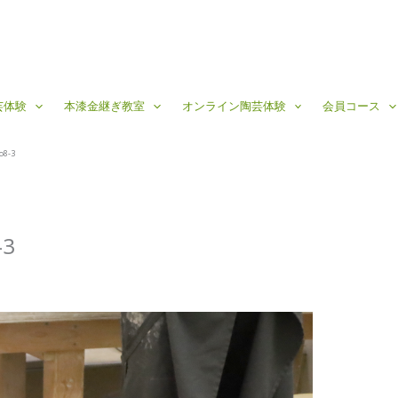
芸体験
本漆金継ぎ教室
オンライン陶芸体験
会員コース
o8-3
-3