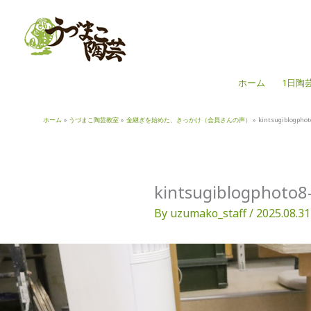
内
容
を
ス
キ
ホーム
1日陶
ッ
プ
ホーム
うづまこ陶芸教室
金継ぎを始めた、きっかけ（会員さんの声）
kintsugiblogphot
kintsugiblogphoto8
By
uzumako_staff
/
2025.08.31