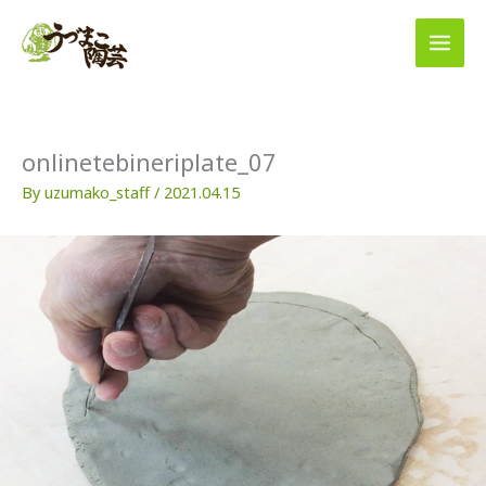
内
容
を
ス
キ
ッ
プ
onlinetebineriplate_07
By
uzumako_staff
/
2021.04.15