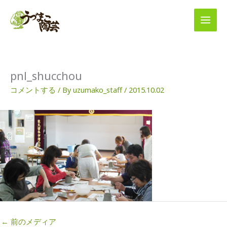
内
容
を
ス
キ
ッ
プ
pnl_shucchou
コメントする
/ By
uzumako_staff
/
2015.10.02
←
前のメディア