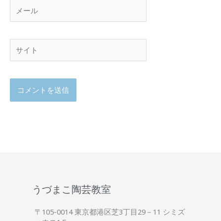
メ
ー
ル
サ
イ
ト
うづまこ陶芸教室
〒105-0014 東京都港区芝3丁目29－11 シミズ