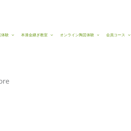
芸体験
本漆金継ぎ教室
オンライン陶芸体験
会員コース
ore