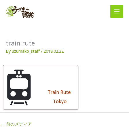
内
容
を
ス
キ
ッ
プ
train rute
By
uzumako_staff
/
2018.02.22
←
前のメディア