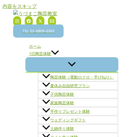
内容をスキップ
TEL 03-6809-6363
ホーム
1日陶芸体験
陶芸体験（電動ロクロ・手びねり）
夏休み自由研究プラン
子供陶芸体験
家族陶芸体験
手作りプレゼント体験
ウェディングギフト
土鍋作り体験