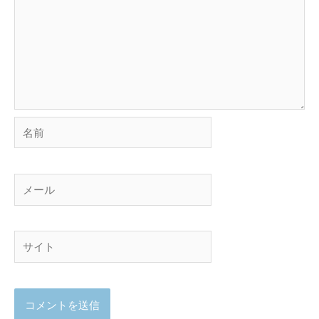
名
前
メ
ー
ル
サ
イ
ト