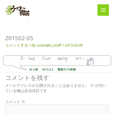
内
容
を
ス
キ
ッ
プ
201502-05
コメントする
/ By
uzumako_staff
/
2015.03.09
コメントを残す
メールアドレスが公開されることはありません。
※
が付い
ている欄は必須項目です
コメント
※