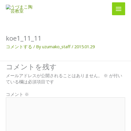
内
容
を
ス
キ
ッ
koe1_11_11
プ
コメントする
/ By
uzumako_staff
/
2015.01.29
コメントを残す
メールアドレスが公開されることはありません。
※
が付い
ている欄は必須項目です
コメント
※