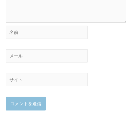
名
前
メ
ー
ル
サ
イ
ト